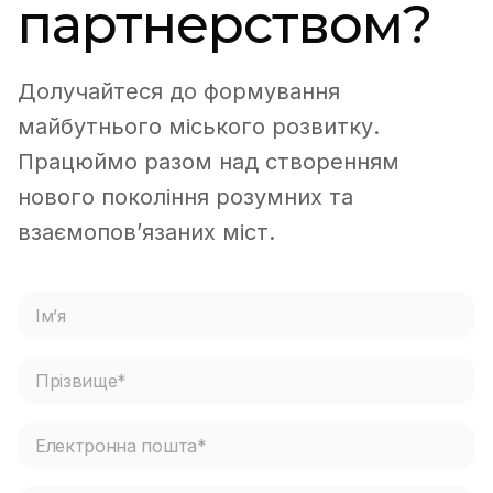
партнерством?
Долучайтеся до формування
майбутнього міського розвитку.
Працюймо разом над створенням
нового покоління розумних та
взаємопов’язаних міст.
І
м
ʼ
з
я
П
а
*
р
п
і
и
Е
з
Е
т
л
в
л
у
е
и
е
*
к
щ