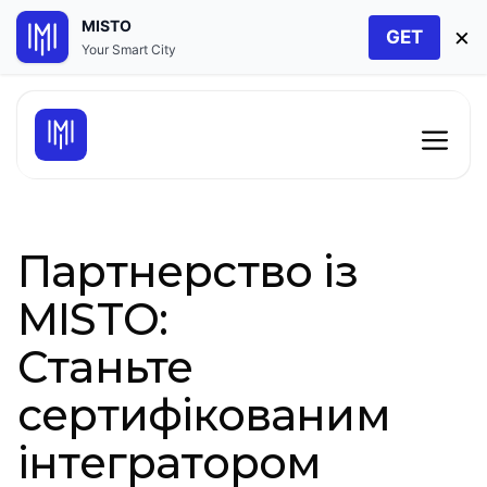
MISTO
×
GET
Your Smart City
Перейти
до
Мен
контенту
Партнерство із
MISTO:
Станьте
сертифікованим
інтегратором