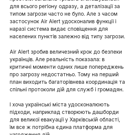
для всього регіону одразу, а деталізації за
типом загрози часто не було. Але з часом
застосунок Air Alert удосконалив функції і
наразі система видає сповіщення для
населених пунктів залежно від типу загрози.
Air Alert зробив величезний крок до безпеки
українців. Але реальність показала: в
критичні моменти одних лише попереджень
про загрозу недостатньо. Тому на перший
план виходить багаторівнева координація та
спільні протоколи дій для служб і громадян.
І хоча українські міста удосконалюють
підходи, наприклад створюють дашборди
для великої евакуації у Харківській області,
їм все ж потрібна єдина платформа для
узгодження дій.