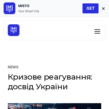
MISTO
×
GET
Your Smart City
Перейти
до
Мен
контенту
NEWS
Кризове реагування:
досвід України